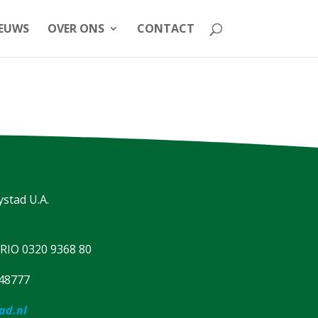
EUWS
OVER ONS
CONTACT
stad U.A.
IO 0320 9368 80
48777
ad.nl