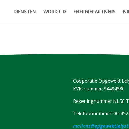
DIENSTEN
WORD LID
ENERGIEPARTNERS
NI
Coöperatie Opgewekt Lely
KVK-nummer: 94484880
Rekeningnummer NL58 TR
Telefoonnummer: 06-452
mailons@opgewektlelyst