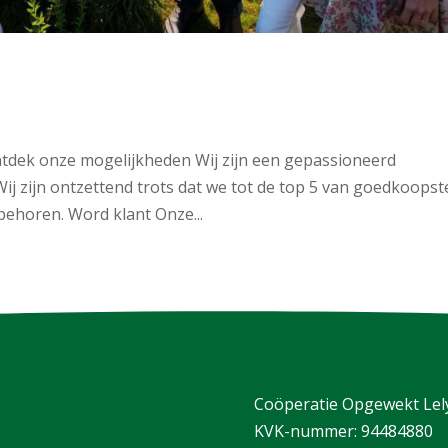
dek onze mogelijkheden Wij zijn een gepassioneerd
ij zijn ontzettend trots dat we tot de top 5 van goedkoopst
ehoren. Word klant Onze...
Coöperatie Opgewekt Lely
KVK-nummer: 94484880