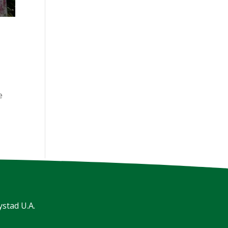
e
stad U.A.